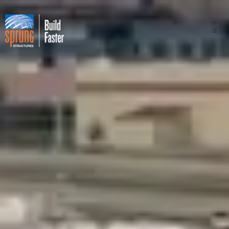
Проекти
Галузі промисловості
Компоненти
Перевага конструкції "спра
Професіонали
Про нас