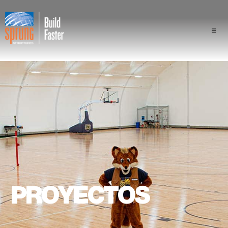
Proyectos
Industrias/Sectores de la Ind
Componentes
Ventaja de Sprung
Profesionales
PROYECTOS
Quiénes somos