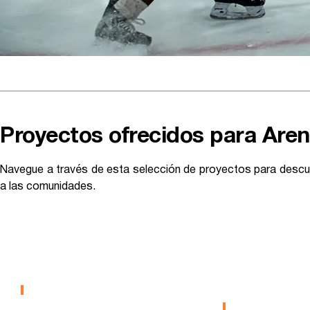
Proyectos ofrecidos para Aren
Navegue a través de esta selección de proyectos para descu
a las comunidades.
Lagos De
Pista De 
Mammoth
Ciudad D
Collingw
PISTAS DE HIELO
PISTAS DE HIEL