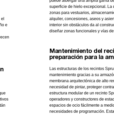
puede albergar una amplia gama de
superficie de hielo excepcional. La d
zonas para vestuarios, almacenamie
 el
alquiler, concesiones, aseos y asie
eño e
interior sin obstáculos da al constru
diseñar zonas funcionales y vías de 
recen
Mantenimiento del reci
preparación para la am
Las estructuras de los recintos Sp
un
mantenimiento gracias a su armazón
membrana arquitectónica de alto re
necesidad de pintar, proteger contra 
que
estructura modular de un recinto Sp
tivos
operadores y constructores de estad
tán
espacios de ocio fácilmente a med
necesidades de programación. Esta