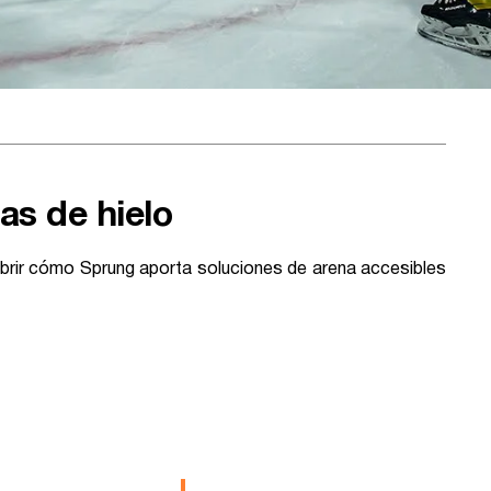
as de hielo
brir cómo Sprung aporta soluciones de arena accesibles
Hielo -
Pista De Hielo -
e
Escuela The
ood
Edge
O
PISTAS DE HIELO