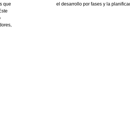
os que
el desarrollo por fases y la planifica
Este
o
dores,