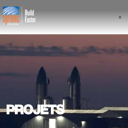
Projets
Industries
Composants
Avantage Sprung
Professionnels
PROJETS
À propos