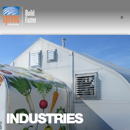
Projets
Industries
Composants
Avantage Sprung
Professionnels
À propos
INDUSTRIES