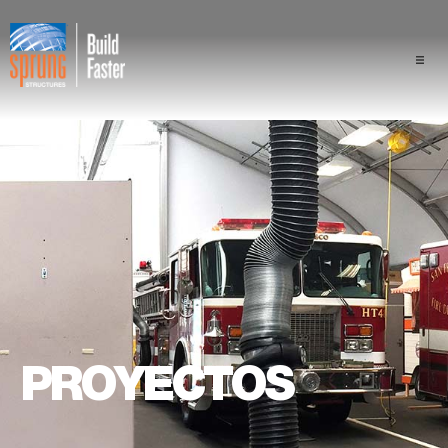
Proyectos
Industrias/Sectores de la Ind
Componentes
Ventaja de Sprung
Profesionales
PROYECTOS
Quiénes somos