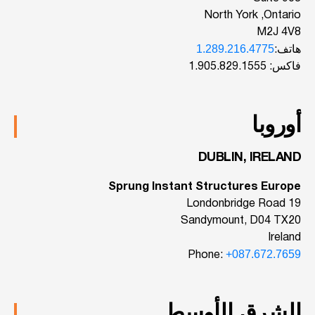
North York ,Ontario
M2J 4V8
1.289.216.4775
هاتف:
فاكس: 1.905.829.1555
أوروبا
DUBLIN, IRELAND
Sprung Instant Structures Europe
19 Londonbridge Road
Sandymount, D04 TX20
Ireland
+087.672.7659
Phone:
الشرق الأوسط