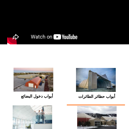
أبواب دخول البضائع
أبواب حظائر الطائرات