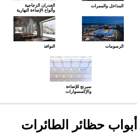
الجدران الزجاجية
المداخل والممرات
وألواح الإضاءة النهارية
الرسومات
النوافذ
سبرنج للإضاءة
والإكسسوارات
أبواب حظائر الطائرات