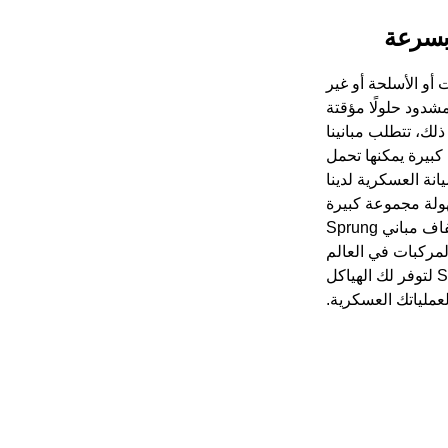
 بسرعة
أو الأسلحة أو غير
 النسيج المشدود حلولًا مؤقتة
لك، تتطلب مبانينا
كبيرة يمكنها تحمل
انة العسكرية لدينا
ولة مجموعة كبيرة
من المركبات والمعدات. يجعل ارتفاع القمة والنسيج الشفاف مباني Sprung
لمركبات في العالم
وصيانتها في خيام الصيانة العسكرية. ثق في Sprung لتوفر لك الهياكل
لعملياتك العسكرية.