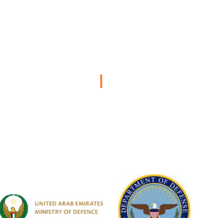
Fort Polk Joint
مرفق صيانة
Readiness
مركبات المع
Training Center
والرفاهية وا
خدمات الشؤون المعنوية والرعاية
صيانة المركبات
والترفيه العسكرية