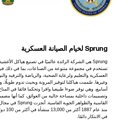
Sprung لخيام الصيانة العسكرية
Sprung هي الشركة الرائدة عالميًا في تصنيع هياكل الأغش
تستخدم في مجموعة متنوعة من الصناعات، بما في ذلك في 
العسكرية والتعليم ولرعاية الصحية، والرياضة والترفيه والنو
وغيرها. صٌممت هياكلنا لتوفير المرونة وبحيث تدوم طويلًا، و
أسابيع، وهي توفر ضوءا طبيعيا وافرا وتحكما فائقا في المناخ
وتصميمات داخلية بمساحة خالية من العوائق، كما أنها مصمم
القاسية والظواهر الجوية ا
منذ عام 887
في الابتكار دائمًا.