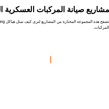
مشاريع صيانة المركبات العسكرية ا
المركبات.
MWR Fort Bliss
قاعدة تيندا
التابعة لسلا
خدمات الشؤون المعنوية والرعاية
الأمريكي
والترفيه العسكرية
التخزين بالمستودعات 