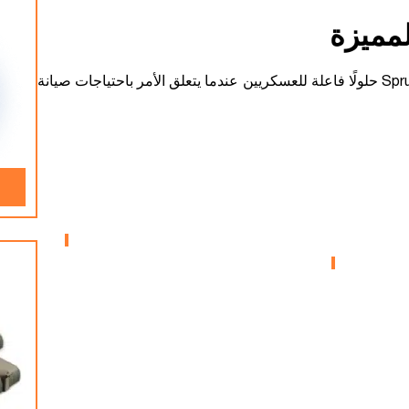
لمميزة
تصفح هذه المجموعة المختارة من المشاريع لترى كيف تمثل هياكل Sprung حلولًا فاعلة للعسكريين عندما يتعلق الأمر باحتياجات صيانة
ل
Fort Hood –
ح الجو
برنامج الوحدات
التخزين بالمستودعات العسكرية
العسكرية