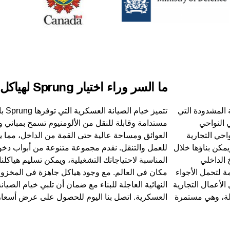
ما السر وراء اختيار Sprung لهياكل الصيانة
ية المشدودة التي
تتميز
النواحي
مستدامة وقابلة للنقل من الألومنيوم تسمح بمباني 
احي التجارية
العوائق ومساحة عالية حتى القمة من الداخل، مما 
يمكن بناؤها خلال
للعمل والتنقل. نقدم مجموعة متنوعة من أبواب دخول
 الداخلي
المناسبة لاحتياجاتك التشغيلية، ويمكن تسليم هياكلن
ة لتحمل الأجواء
مكان في العالم. مع وجود هياكل جاهزة في المخزون،
لقاسية. أنجزت Sprung في مجال الأعمال التجارية
النهائية العاجلة للبناء مع ضمان أن تلبي خيام الصيا
1 أكثر من 13,000 منشأة في أكثر من 100 دولة، وهي مستمرة
العسكرية. اتصل بنا اليوم للحصول على عرض أسعار 