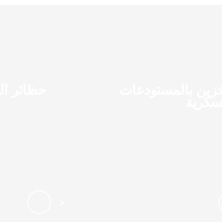
خزين بالمستودعات
حظائر ال
سكرية