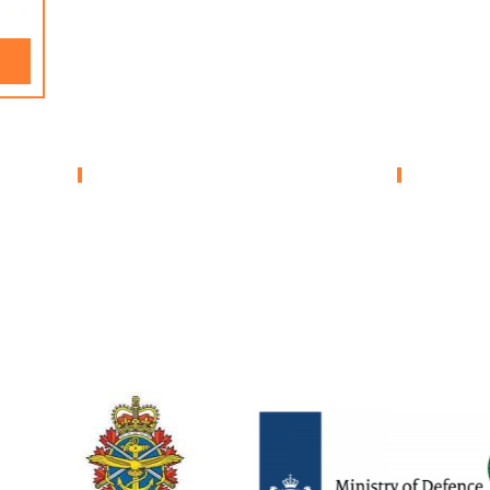
AECOM – دعم
نويات
وخدمات الصيانة
لترفيه
العالمية
التخزين بالمستودعات العسكرية