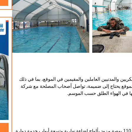
كريين والمدنيين العاملين والمقيمين في الموقع، بما في ذلك
 الموقع يحتاج إلى ضميمة، تواصل أصحاب المصلحة مع شركة
قامت شركة Sprung بتصميم وتسليم هيكل بمساحة 60 بوصة × 110 بوصة مزود بألواح إضاءة نهارية وتسعة أبواب خدمة دوارة