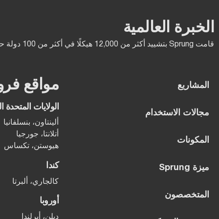
الخبرة العالمية
قامت Sprung بتشييد أكثر من 12,000 هيكلًا في أكثر من 100 دولة حول العالم.
مواقع فرو
المشاريع
الولايات المتحدة ال
مجالات الاستخدام
ألينتاون، بنسلفانيا
أتلانتا، جورجيا
المكونات
هيوستن، تكساس
كندا
ميزة Sprung
كالجاري، ألبرتا
المتخصصون
أوروبا
دبلن، أيرلندا