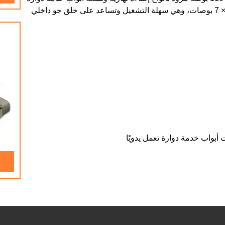
تعمل يدوياً. يبلغ قياس الأبواب ذات المصراع 14 قدمًا و7 بوصات × 7 بوصات، وهي سهلة التشغيل وتساعد على خلق جو داخلي