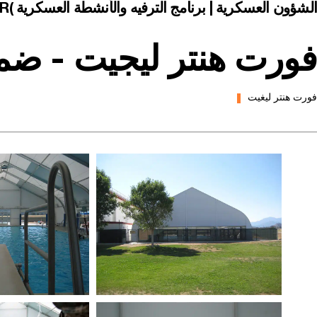
الشؤون العسكرية | برنامج الترفيه والأنشطة العسكرية (MWR) - الألعاب الرياضية | أغطية حمامات السباحة
فورت هنتر ليجيت - ضم
فورت هنتر ليغيت