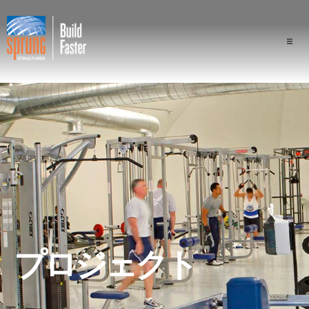
プロジェクト
業界
構成
スプラングの優位性
専門家
プロジェクト
会社概要