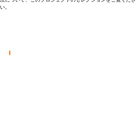
法について、このプロジェクトのセレクションをご覧くださ
い。
SWA – カンザスシティ国際空
港
航空・航空宇宙
メサ・ゲートウェイ空港 – 仮