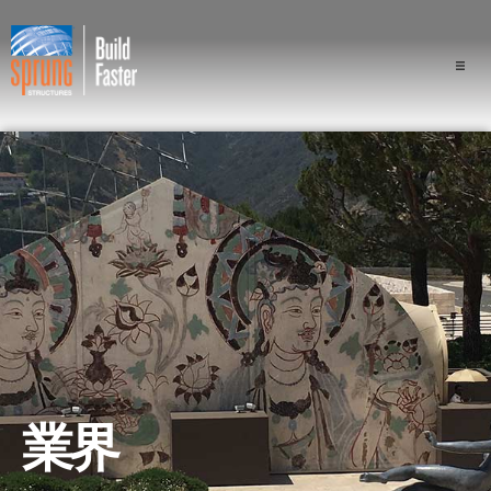
プロジェクト
業界
構成
スプラングの優位性
専門家
会社概要
業界