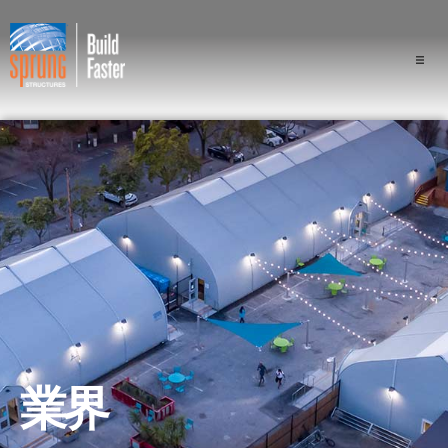
プロジェクト
業界
構成
スプラングの優位性
専門家
会社概要
業界