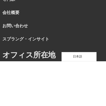
会社概要
お問い合わせ
スプラング・インサイト
オフィス所在地
日本語
米国
アレンタウン、ペンシルベニア州
アトランタ、ジョージア州
ヒューストン、テキサス州
ロサンゼルス、カリフォルニア州
ソルトレイクシティ、ユタ州
サンフランシスコ、カリフォルニア州