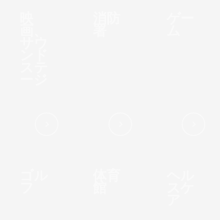
映
消防
ゲー
画、
署
ム
サウ
ンド
ステ
ージ
ゴル
体育
ヘル
フ
館
スケ
ア