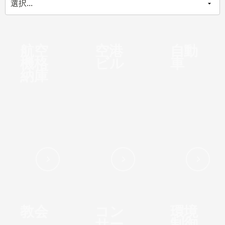
航空
空港
自動
機格
ビル
車
納庫
教会
コン
環境