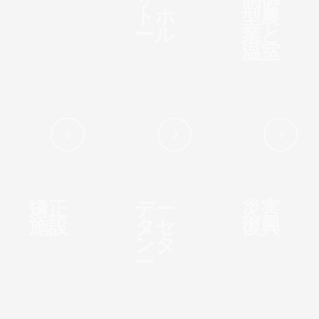
サー
制御
トホ
型農
ール
業と
温室
矯正
デー
災害
施設
タセ
復興
ンタ
ー