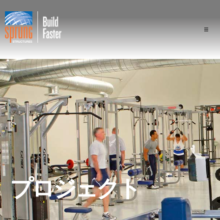
プロジェクト
業界
構成
スプラングの優位性
専門家
プロジェクト
会社概要