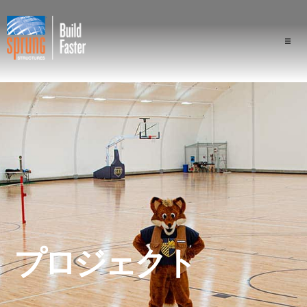
プロジェクト
業界
構成
スプラングの優位性
専門家
プロジェクト
会社概要