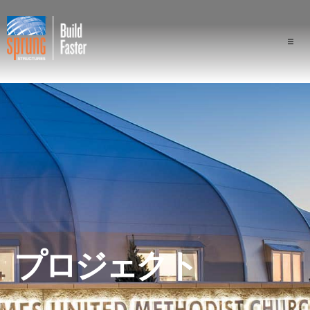
プロジェクト
業界
構成
スプラングの優位性
専門家
プロジェクト
会社概要