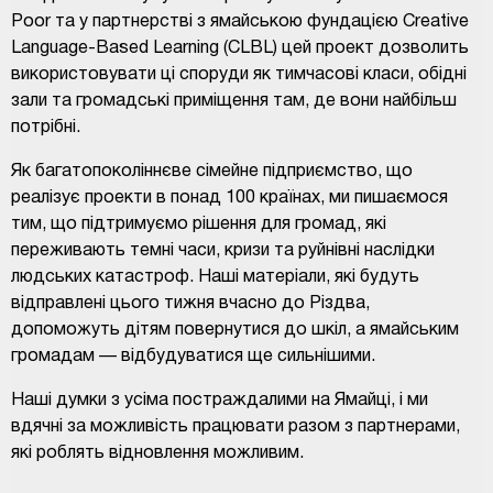
Poor та у партнерстві з ямайською фундацією Creative
Language-Based Learning (CLBL) цей проект дозволить
використовувати ці споруди як тимчасові класи, обідні
зали та громадські приміщення там, де вони найбільш
потрібні.
Як багатопоколіннєве сімейне підприємство, що
реалізує проекти в понад 100 країнах, ми пишаємося
тим, що підтримуємо рішення для громад, які
переживають темні часи, кризи та руйнівні наслідки
людських катастроф. Наші матеріали, які будуть
відправлені цього тижня вчасно до Різдва,
допоможуть дітям повернутися до шкіл, а ямайським
громадам — відбудуватися ще сильнішими.
Наші думки з усіма постраждалими на Ямайці, і ми
вдячні за можливість працювати разом з партнерами,
які роблять відновлення можливим.