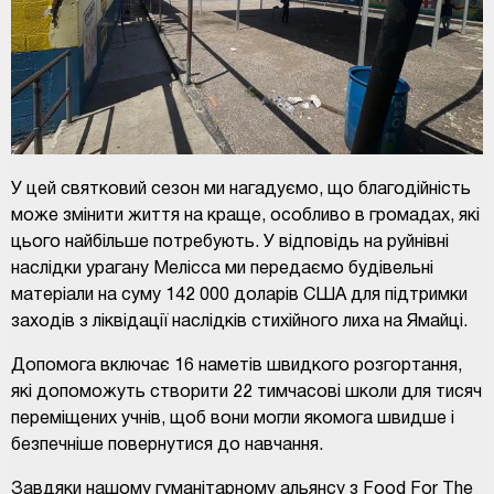
У цей святковий сезон ми нагадуємо, що благодійність
може змінити життя на краще, особливо в громадах, які
цього найбільше потребують. У відповідь на руйнівні
наслідки урагану Мелісса ми передаємо будівельні
матеріали на суму 142 000 доларів США для підтримки
заходів з ліквідації наслідків стихійного лиха на Ямайці.
Допомога включає 16 наметів швидкого розгортання,
які допоможуть створити 22 тимчасові школи для тисяч
переміщених учнів, щоб вони могли якомога швидше і
безпечніше повернутися до навчання.
Завдяки нашому гуманітарному альянсу з Food For The