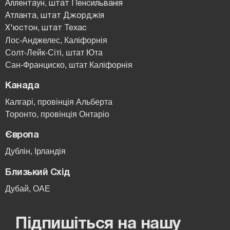
Аллентаун, штат Пенсильванія
Атланта, штат Джорджія
Х'юстон, штат Техас
Лос-Анджелес, Каліфорнія
Солт-Лейк-Сіті, штат Юта
Сан-Франциско, штат Каліфорнія
Канада
Калгарі, провінція Альберта
Торонто, провінція Онтаріо
Європа
Дублін, Ірландія
Близький Схід
Дубай, ОАЕ
Підпишіться на нашу