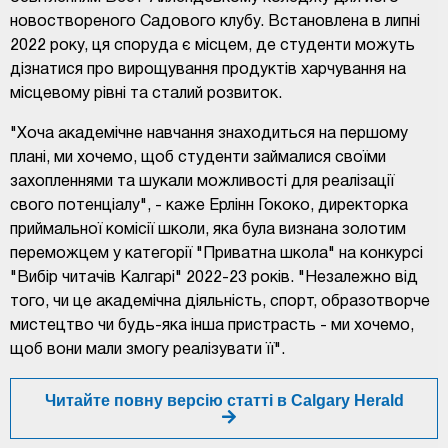
новоствореного Садового клубу. Встановлена в липні
2022 року, ця споруда є місцем, де студенти можуть
дізнатися про вирощування продуктів харчування на
місцевому рівні та сталий розвиток.
"Хоча академічне навчання знаходиться на першому
плані, ми хочемо, щоб студенти займалися своїми
захопленнями та шукали можливості для реалізації
свого потенціалу", - каже Ерлінн Гококо, директорка
приймальної комісії школи, яка була визнана золотим
переможцем у категорії "Приватна школа" на конкурсі
"Вибір читачів Калгарі" 2022-23 років. "Незалежно від
того, чи це академічна діяльність, спорт, образотворче
мистецтво чи будь-яка інша пристрасть - ми хочемо,
щоб вони мали змогу реалізувати її".
Читайте повну версію статті в Calgary Herald