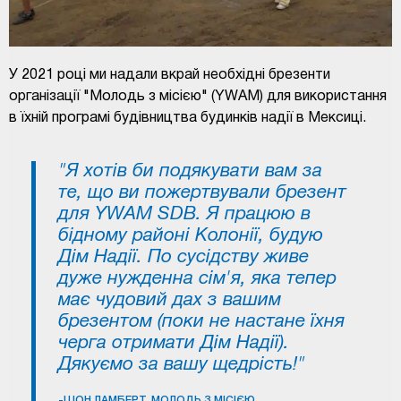
У 2021 році ми надали вкрай необхідні брезенти
організації "Молодь з місією" (YWAM) для використання
в їхній програмі будівництва будинків надії в Мексиці.
"Я хотів би подякувати вам за
те, що ви пожертвували брезент
для YWAM SDB. Я працюю в
бідному районі Колонії, будую
Дім Надії. По сусідству живе
дуже нужденна сім'я, яка тепер
має чудовий дах з вашим
брезентом (поки не настане їхня
черга отримати Дім Надії).
Дякуємо за вашу щедрість!"
-ШОН ЛАМБЕРТ, МОЛОДЬ З МІСІЄЮ