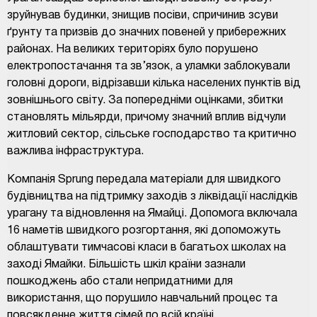
зруйнував будинки, знищив посіви, спричинив зсуви
ґрунту та призвів до значних повеней у прибережних
районах. На великих територіях було порушено
електропостачання та зв’язок, а уламки заблокували
головні дороги, відрізавши кілька населених пунктів від
зовнішнього світу. За попередніми оцінками, збитки
становлять мільярди, причому значний вплив відчули
житловий сектор, сільське господарство та критично
важлива інфраструктура.
Компанія Sprung передала матеріали для швидкого
будівництва на підтримку заходів з ліквідації наслідків
урагану та відновлення на Ямайці.
Допомога включала
16 наметів швидкого розгортання, які допоможуть
облаштувати тимчасові класи в багатьох школах на
заході Ямайки.
Більшість шкіл країни зазнали
пошкоджень або стали непридатними для
використання, що порушило навчальний процес та
повсякденне життя сімей по всій країні.