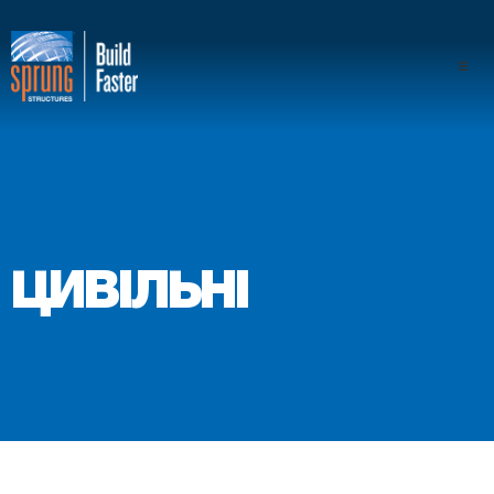
Проекти
Галузі промисловості
Компоненти
ЦИВІЛЬНІ
Перевага конструкції "спра
Професіонали
Про нас