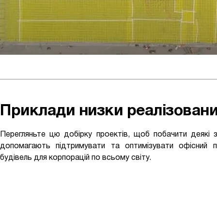
Приклади низки реалізован
Перегляньте цю добірку проектів, щоб побачити деякі з
допомагають підтримувати та оптимізувати офісний 
будівель для корпорацій по всьому світу.
Eli Lilly –
Військов
Тимчасовий
Академія