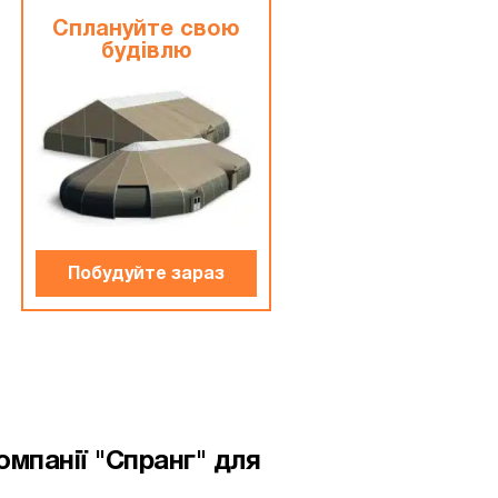
Сплануйте свою
будiвлю
Побудуйте зараз
омпанії "Спранг" для