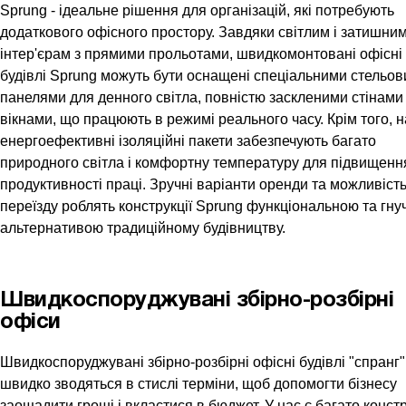
Sprung - ідеальне рішення для організацій, які потребують
додаткового офісного простору. Завдяки світлим і затишни
інтер'єрам з прямими прольотами, швидкомонтовані офісні
будівлі Sprung можуть бути оснащені спеціальними стельо
панелями для денного світла, повністю заскленими стінами 
вікнами, що працюють в режимі реального часу. Крім того, 
енергоефективні ізоляційні пакети забезпечують багато
природного світла і комфортну температуру для підвищенн
продуктивності праці. Зручні варіанти оренди та можливіст
переїзду роблять конструкції Sprung функціональною та гну
альтернативою традиційному будівництву.
Швидкоспоруджуванi збiрно-розбiрнi
офіси
Швидкоспоруджуванi збiрно-розбiрнi офісні будівлі "спранг"
швидко зводяться в стислі терміни, щоб допомогти бізнесу
заощадити гроші і вкластися в бюджет. У нас є багато конст