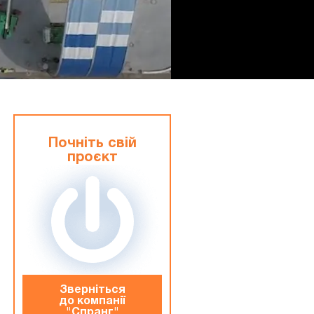
Почніть свій
проєкт
Зверніться
до компанiї
"Спранг"