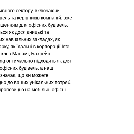
тивного сектору, включаючи
півель та керівників компаній, вже
ішенням для офісних будівель.
ься як дослідницькі та
их навчальних закладах, як
у, як їдальні в корпорації Intel
дівлі в Манамі, Бахрейн.
ng оптимально підходить як для
 офісних будівель, а наш
означає, що ви можете
дно до ваших унікальних потреб.
пропозицію на мобільні офісні