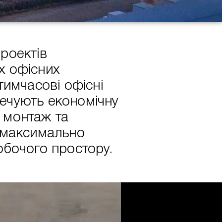
роектів
х офісних
тимчасові офісні
ечують економічну
 монтаж та
о максимально
обочого простору.