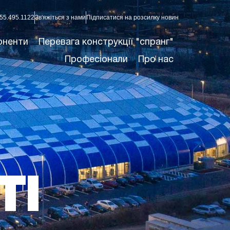
55.495.1122
Зв'яжіться з нами
Підписатися на розсилку новин
оненти
Перевага конструкції "спранг"
Професіонали
Про нас
ТІ