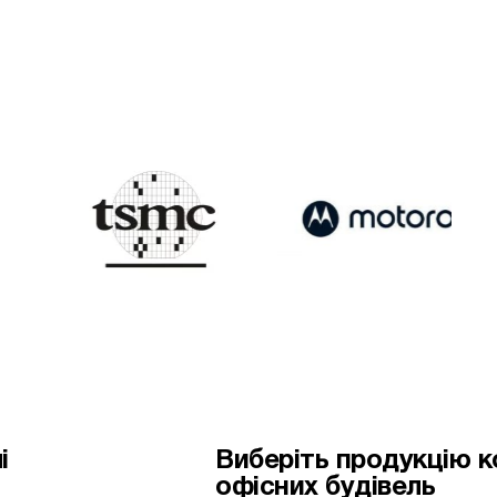
і
Виберіть продукцiю к
офісних будівель