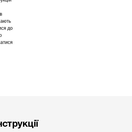
ів
мають
ися до
о
натися
струкції