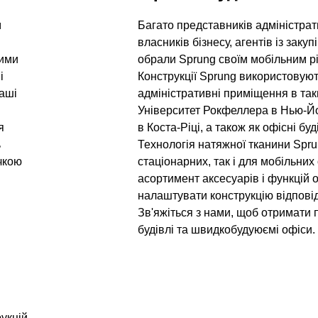
м
Багато представників адміністра
власників бізнесу, агентів із заку
вими
обрали Sprung своїм мобільним р
і
Конструкції Sprung використовуют
наші
адміністративні приміщення в так
Університет Рокфеллера в Нью-Йорк
я
в Коста-Ріці, а також як офісні бу
ь
Технологія натяжної тканини Spru
чкою
стаціонарних, так і для мобільних
асортимент аксесуарів і функцій 
налаштувати конструкцію відпові
Зв'яжіться з нами, щоб отримати 
будівлі та швидкобудуюємі офіси.
рукцій