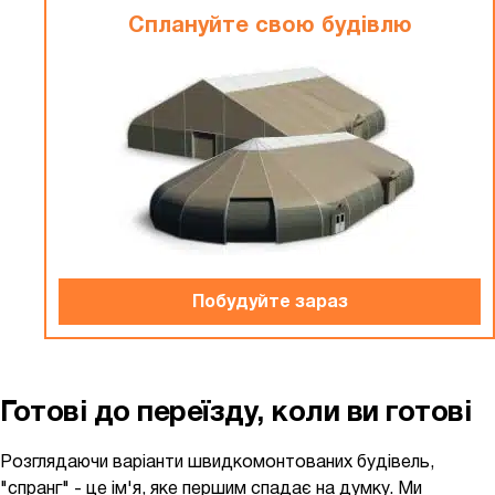
Сплануйте свою будiвлю
Побудуйте зараз
Готові до переїзду, коли ви готові
Розглядаючи варіанти швидкомонтованих будівель,
"спранг" - це ім'я, яке першим спадає на думку. Ми