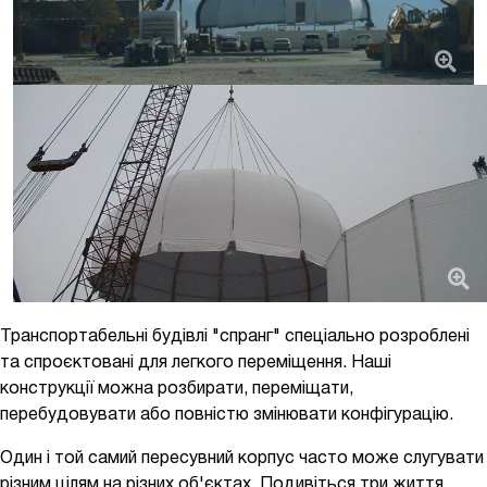
Транспортабельні будівлі "спранг" спеціально розроблені
та спроєктовані для легкого переміщення. Наші
конструкції можна розбирати, переміщати,
перебудовувати або повністю змінювати конфігурацію.
Один і той самий пересувний корпус часто може слугувати
різним цілям на різних об'єктах. Подивіться три життя