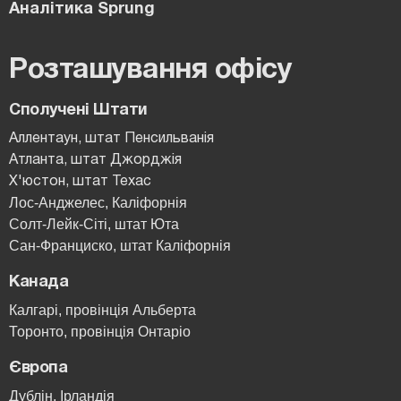
Аналітика Sprung
Розташування офісу
Сполучені Штати
Аллентаун, штат Пенсильванія
Атланта, штат Джорджія
Х'юстон, штат Техас
Лос-Анджелес, Каліфорнія
Солт-Лейк-Сіті, штат Юта
Сан-Франциско, штат Каліфорнія
Канада
Калгарі, провінція Альберта
Торонто, провінція Онтаріо
Європа
Дублін, Ірландія