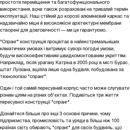
простоти переміщення та багатофункціонального
використання, вони також розраховані на тривалий термін
експлуатації. Наш стійкий до корозії алюмінієвий каркас та
надзвичайно міцні й високоякісні архітектурні мембрани
створені для довговічності — ми це гарантуємо.
"Спранг" конструкція процвітає в найекстремальніших
кліматичних умовах і витримує суворі погодні умови,
будучи високоефективним швидкомонтованим укриттям.
Наприклад, після урагану Катріна в 2005 році в місті Бурас,
штат Луїзіана, вціліла лише одна будівля, побудована за
технологією "спранг".
Один і той самий пересувний корпус часто може слугувати
різним цілям на різних об'єктах. Подивіться три життя
пересувної конструкції "спранг".
Дізнайтеся більше про інші 3 основні причини, чому
підприємства, промисловість та уряди в більш ніж 100
країнах світу обирають "спранг" для своїх будівель, що