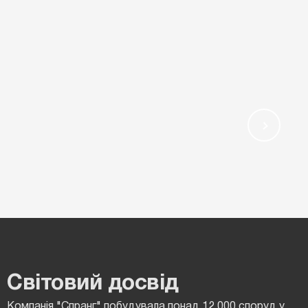
Світовий досвід
Компанія "Спранг" побудувала понад 12 000 споруд у