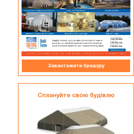
Завантажити брошуру
Сплануйте свою будiвлю