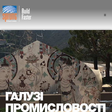
Проекти
Галузі промисловості
Компоненти
Перевага конструкції "спра
Професіонали
Про нас
ГАЛУЗІ
ПРОМИСЛОВОСТІ