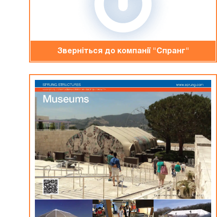
Зверніться до компанiї "Спранг"