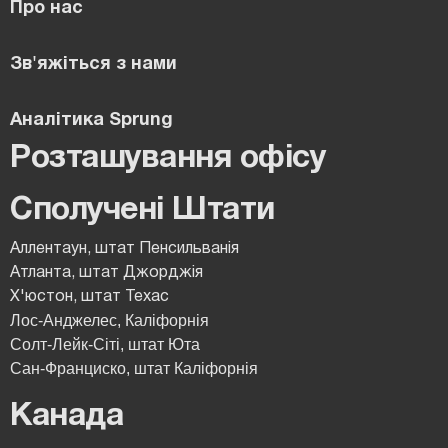
Про нас
Зв'яжіться з нами
Аналітика Sprung
Розташування офісу
Сполучені Штати
Аллентаун, штат Пенсильванія
Атланта, штат Джорджія
Х'юстон, штат Техас
Лос-Анджелес, Каліфорнія
Солт-Лейк-Сіті, штат Юта
Сан-Франциско, штат Каліфорнія
Канада