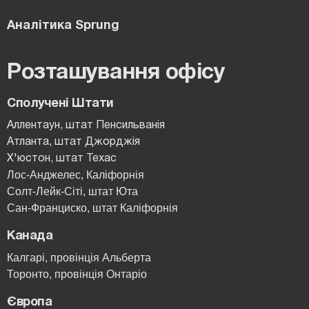
Аналітика Sprung
Розташування офісу
Сполучені Штати
Аллентаун, штат Пенсильванія
Атланта, штат Джорджія
Х'юстон, штат Техас
Лос-Анджелес, Каліфорнія
Солт-Лейк-Сіті, штат Юта
Сан-Франциско, штат Каліфорнія
Канада
Калгарі, провінція Альберта
Торонто, провінція Онтаріо
Європа