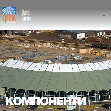
Проекти
Галузі промисловості
Компоненти
Перевага конструкції "спра
Професіонали
Про нас
КОМПОНЕНТИ