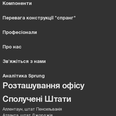
Компоненти
Перевага конструкції "спранг"
Професіонали
Про нас
Зв'яжіться з нами
Аналітика Sprung
Розташування офісу
Сполучені Штати
Аллентаун, штат Пенсильванія
Атланта, штат Джорджія