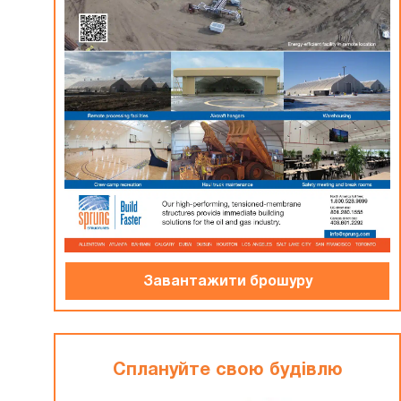
Завантажити брошуру
Сплануйте свою будiвлю