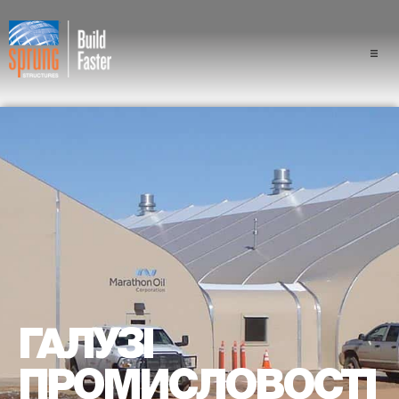
Проекти
Галузі промисловості
Компоненти
Перевага конструкції "спра
Професіонали
Про нас
ГАЛУЗІ
ПРОМИСЛОВОСТІ