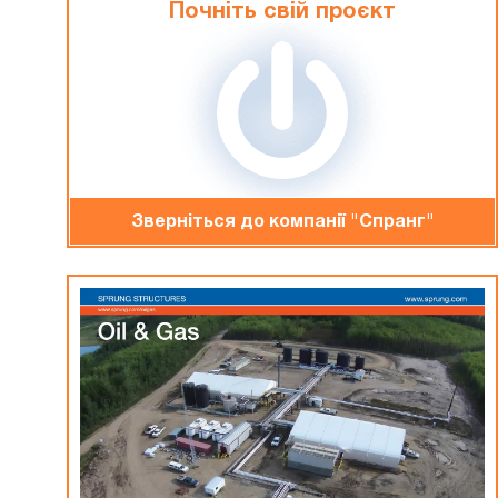
Почніть свій проєкт
Зверніться до компанiї "Спранг"