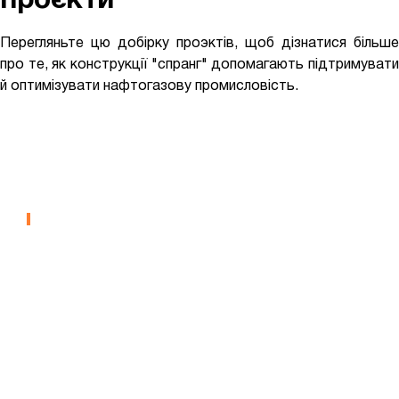
проєкти
Перегляньте цю добірку проэктів, щоб дізнатися більше
про те, як конструкції "спранг" допомагають підтримувати
й оптимізувати нафтогазову промисловість.
Житлова Гімназія
"Енергетична Робоча Сила
ГІМНАЗІЇ