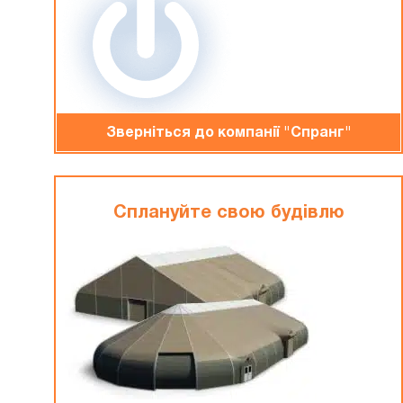
Зверніться до компанiї "Спранг"
Сплануйте свою будiвлю