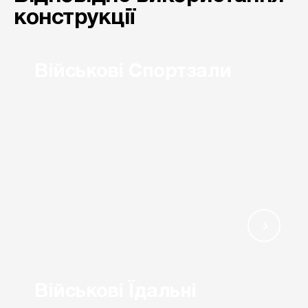
конструкції
Військові Спортзали
Військові Їдальні