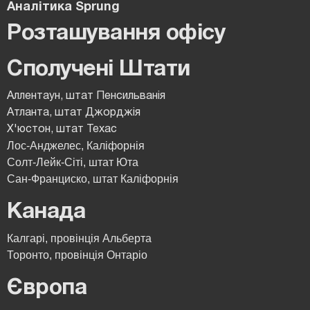
Аналітика Sprung
Розташування офісу
Сполучені Штати
Аллентаун, штат Пенсильванія
Атланта, штат Джорджія
Х'юстон, штат Техас
Лос-Анджелес, Каліфорнія
Солт-Лейк-Сіті, штат Юта
Сан-Франциско, штат Каліфорнія
Канада
Калгарі, провінція Альберта
Торонто, провінція Онтаріо
Європа