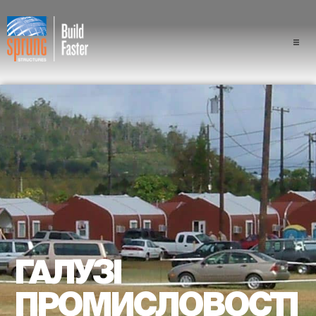
Проекти
Галузі промисловості
Компоненти
Перевага конструкції "спра
Професіонали
Про нас
ГАЛУЗІ
ПРОМИСЛОВОСТІ