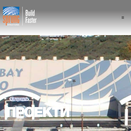
Проекти
Галузі промисловості
Компоненти
Перевага конструкції "спра
Професіонали
ПРОЕКТИ
Про нас