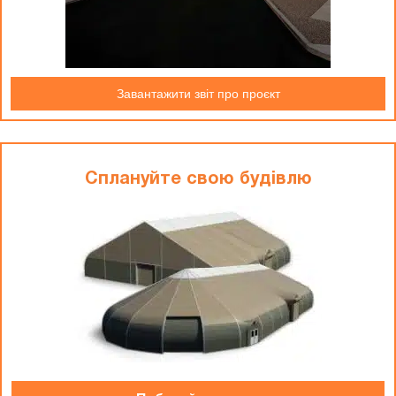
Завантажити звіт про проєкт
Сплануйте свою будiвлю