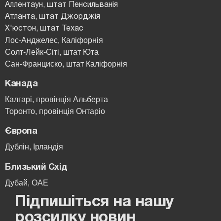
Аллентаун, штат Пенсильванія
Атланта, штат Джорджія
Х'юстон, штат Техас
Лос-Анджелес, Каліфорнія
Солт-Лейк-Сіті, штат Юта
Сан-Франциско, штат Каліфорнія
Канада
Калгарі, провінція Альберта
Торонто, провінція Онтаріо
Європа
Дублін, Ірландія
Близький Схід
Дубай, ОАЕ
Підпишіться на нашу
розсилку новин