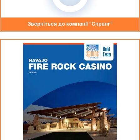
Зверніться до компанiї "Спранг"