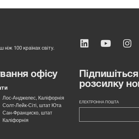
 ніж 100 країнах світу.
вання офісу
Підпишіться
розсилку но
ати
Лос-Анджелес, Каліфорнія
ЕЛЕКТРОННА ПОШТА
Солт-Лейк-Сіті, штат Юта
Сан-Франциско, штат
Каліфорнія