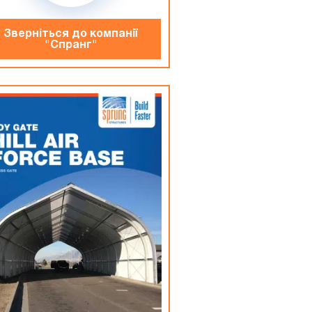
Зверніться до компанiї
"Спранг"