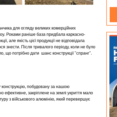
анчика для огляду великих комерційних
Roy. Роками раніше база придбала каркасно-
ції, але якість цієї продукції не відповідала
ося знести. Після тривалого періоду, коли не було
ло, що потрібно дати шанс конструкції "спранг".
у конструкцію, побудовану за нашою
о ефективне, закріплене на землі укриття мало
уктуру з військового алюмінію, який перевершує