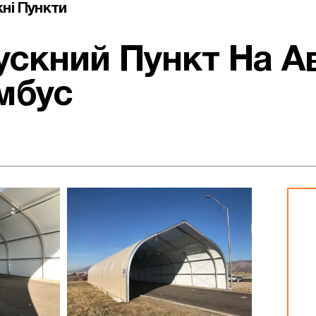
ні Пункти
скний Пункт На Ав
мбус