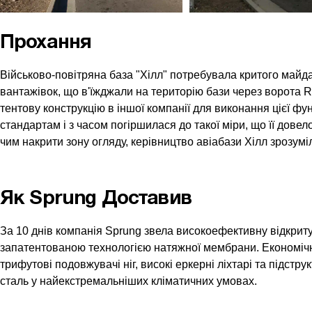
Прохання
Військово-повітряна база "Хілл" потребувала критого майд
вантажівок, що в'їжджали на територію бази через ворота 
тентову конструкцію в іншої компанії для виконання цієї функ
стандартам і з часом погіршилася до такої міри, що її довел
чим накрити зону огляду, керівництво авіабази Хілл зрозумі
Як Sprung Доставив
За 10 днів компанія Sprung звела високоефективну відкрит
запатентованою технологією натяжної мембрани. Економічн
трифутові подовжувачі ніг, високі еркерні ліхтарі та підстр
сталь у найекстремальніших кліматичних умовах.