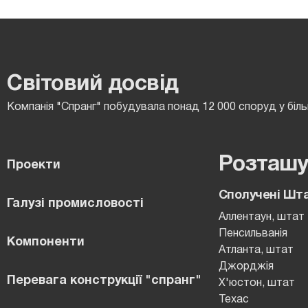
Світовий досвід
Компанія "Спранг" побудувала понад 12 000 споруд у більш
Розташу
Проекти
Сполучені Шт
Галузі промисловості
Аллентаун, штат
Пенсильванія
Компоненти
Атланта, штат
Джорджія
Перевага конструкції "спранг"
Х'юстон, штат
Техас