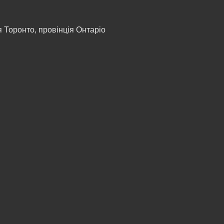
я
Торонто, провінція Онтаріо