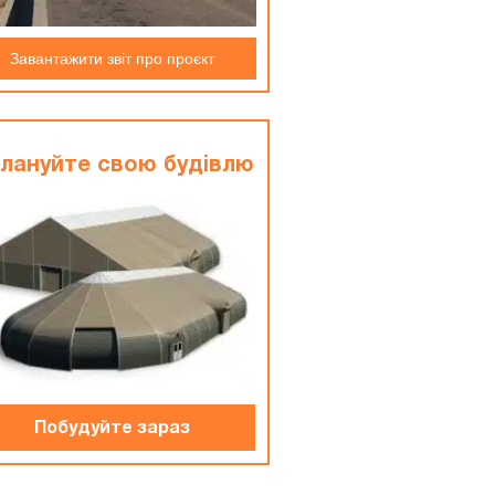
Завантажити звіт про проєкт
лануйте свою будiвлю
Побудуйте зараз