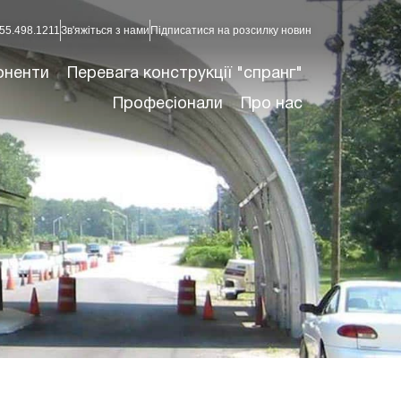
55.498.1211
Зв'яжіться з нами
Підписатися на розсилку новин
оненти
Перевага конструкції "спранг"
Професіонали
Про нас