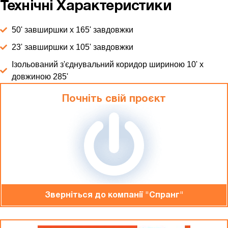
Технічні Характеристики
50' завширшки x 165' завдовжки
23' завширшки x 105' завдовжки
Ізольований з'єднувальний коридор шириною 10' x
довжиною 285'
Почніть свій проєкт
Зверніться до компанiї "Спранг"