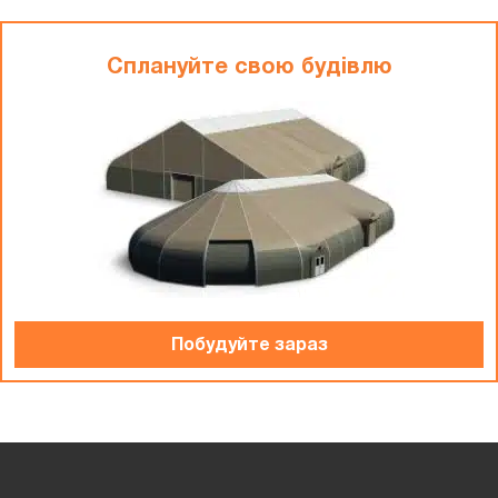
Сплануйте свою будiвлю
Побудуйте зараз