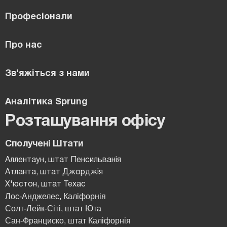
Професіонали
Про нас
Зв'яжіться з нами
Аналітика Sprung
Розташування офісу
Сполучені Штати
Аллентаун, штат Пенсильванія
Атланта, штат Джорджія
Х'юстон, штат Техас
Лос-Анджелес, Каліфорнія
Солт-Лейк-Сіті, штат Юта
Сан-Франциско, штат Каліфорнія