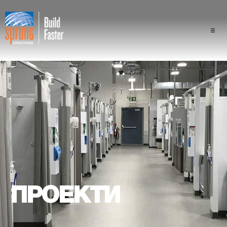
Проекти
Галузі промисловості
Компоненти
Перевага конструкції "спра
Професіонали
ПРОЕКТИ
Про нас