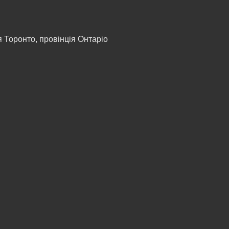
я
Торонто, провінція Онтаріо