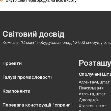
Внутрішня перегородка на всю висоту
Світовий досвід
Компанія "Спранг" побудувала понад 12 000 споруд у більш
Розташу
Проекти
Сполучені Шт
Галузі промисловості
Аллентаун, штат
Пенсильванія
Компоненти
Атланта, штат
Джорджія
Перевага конструкції "спранг"
Х'юстон, штат