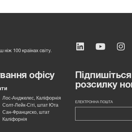
 ніж 100 країнах світу.
вання офісу
Підпишіться
розсилку но
ати
Лос-Анджелес, Каліфорнія
ЕЛЕКТРОННА ПОШТА
Солт-Лейк-Сіті, штат Юта
Сан-Франциско, штат
Каліфорнія