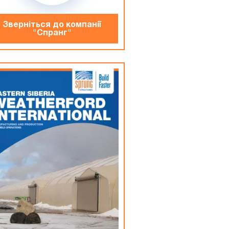
Зверніться до компанiї
"Спранг"