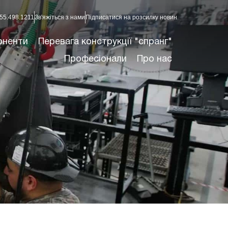
55.498.1211
Зв'яжіться з нами
Підписатися на розсилку новин
оненти
Перевага конструкції "спранг"
Професіонали
Про нас