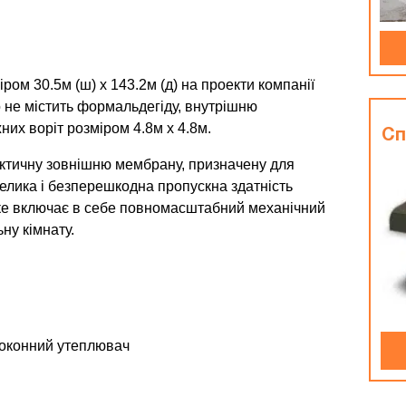
ом 30.5м (ш) x 143.2м (д) на проекти компанії
 не містить формальдегіду, внутрішню
них воріт розміром 4.8м x 4.8м.
Сп
ктичну зовнішню мембрану, призначену для
елика і безперешкодна пропускна здатність
яке включає в себе повномасштабний механічний
ьну кімнату.
олоконний утеплювач