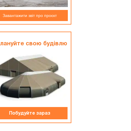
Завантажити звіт про проєкт
лануйте свою будiвлю
Побудуйте зараз