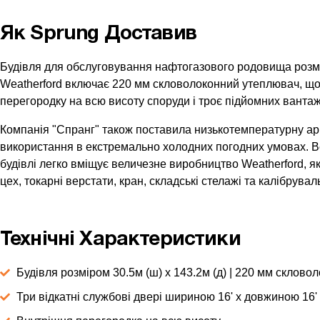
Як Sprung Доставив
Будівля для обслуговування нафтогазового родовища розмiр
Weatherford включає 220 мм скловолоконний утеплювач, що
перегородку на всю висоту споруди і троє підйомних вантаж
Компанія "Спранг" також поставила низькотемпературну ар
використання в екстремально холодних погодних умовах. В
будівлі легко вміщує величезне виробництво Weatherford, 
цех, токарні верстати, кран, складські стелажі та калібрувал
Технічні Характеристики
Будiвля розмiром 30.5м (ш) x 143.2м (д) | 220 мм склов
Три відкатні службові двері шириною 16' x довжиною 16'