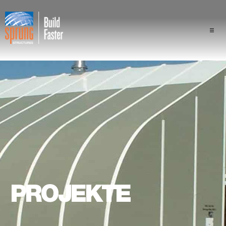
Projekte
Branchen
Komponenten
Sprung Vorteil
Fachleute
PROJEKTE
Über uns