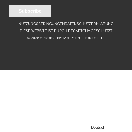
NUTZUNGSBEDINGUNGEN
DATENSCHUTZERKLÄRUNG
DIESE WEBSITE IST DURCH RECAPTCHA GESCHÜTZT
© 2026 SPRUNG INSTANT STRUCTURES LTD.
Deutsch