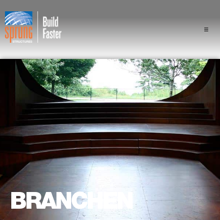
Projekte
Branchen
Komponenten
Sprung Vorteil
Fachleute
Über uns
BRANCHEN