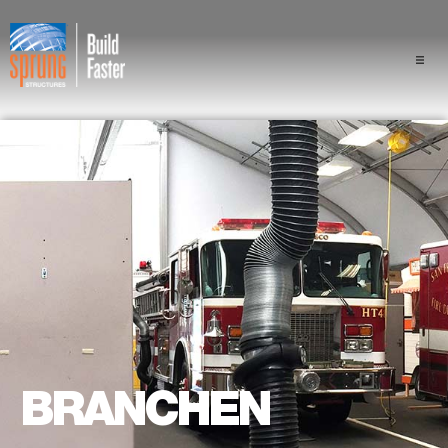
Projekte
Branchen
Komponenten
Sprung Vorteil
Fachleute
Über uns
BRANCHEN