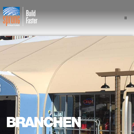
Projekte
Branchen
Komponenten
Sprung Vorteil
Fachleute
Über uns
BRANCHEN