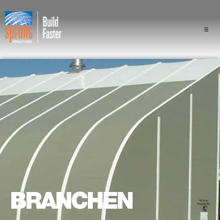
Projekte
Branchen
Komponenten
Sprung Vorteil
Fachleute
Über uns
BRANCHEN