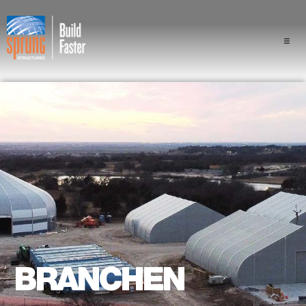
Projekte
Branchen
Komponenten
Sprung Vorteil
Fachleute
Über uns
BRANCHEN