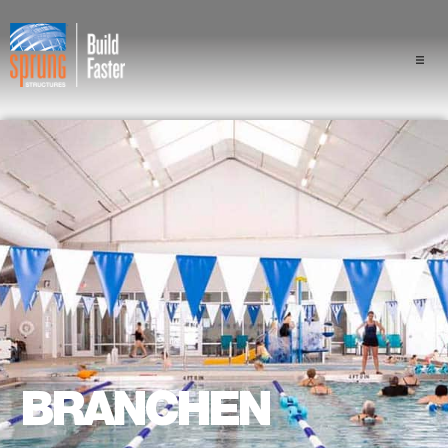
Projekte
Branchen
Komponenten
Sprung Vorteil
Fachleute
Über uns
BRANCHEN