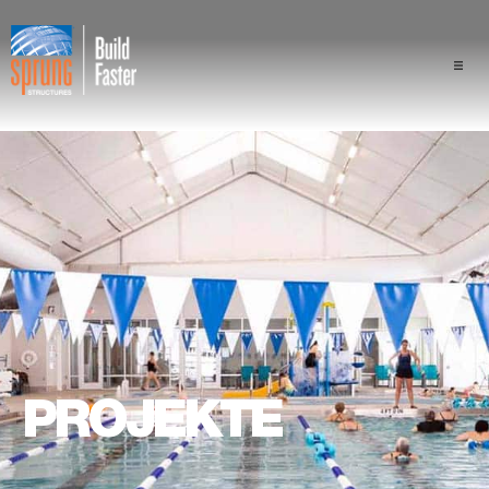
Projekte
Branchen
Komponenten
Sprung Vorteil
Fachleute
PROJEKTE
Über uns