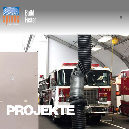
Projekte
Branchen
Komponenten
Sprung Vorteil
Fachleute
PROJEKTE
Über uns