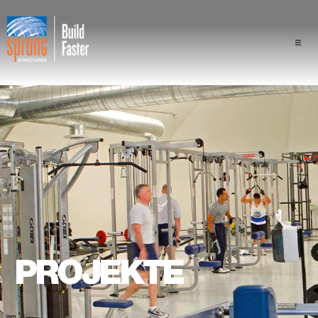
Projekte
Branchen
Komponenten
Sprung Vorteil
Fachleute
PROJEKTE
Über uns